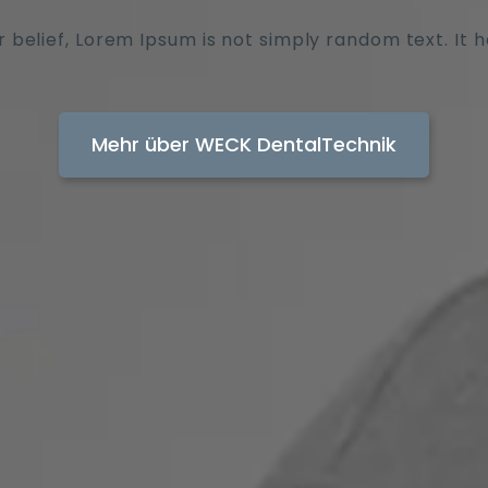
 belief, Lorem Ipsum is not simply random text. It ha
Mehr über WECK DentalTechnik