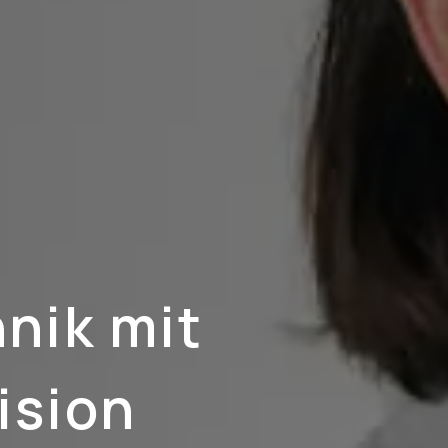
nik mit
ision