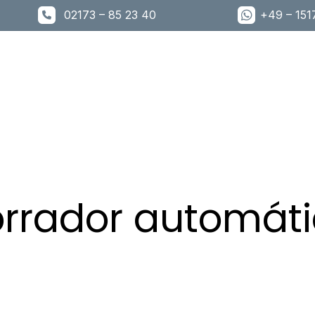
02173 – 85 23 40
+49 – 15
Patienten
Kunden
Karriere
Lab
Portal
Foc
rrador automát