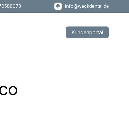
170588073
info@weckdental.de
or IM
Kontakt
Kundenportal
us
ico