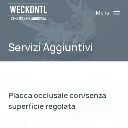
Skip
Menu
to
main
content
Servizi Aggiuntivi
Placca occlusale con/senza
superficie regolata